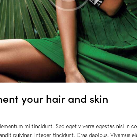
ent your hair and skin
elementum mi tincidunt. Sed eget viverra egestas nisi in 
landit pulvinar. Integer tincidunt. Cras dapibus. Vivamus