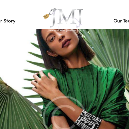
r Story
Our T