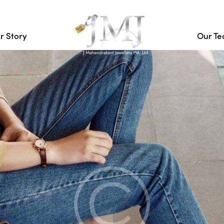
r Story
Our T