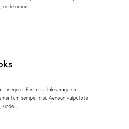
tis, unde omnis…
oks
n consequat. Fusce sodales augue a
 elementum semper nisi. Aenean vulputate
is, unde…