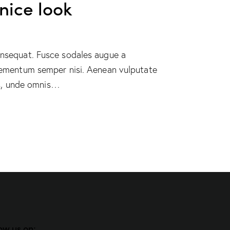
nice look
consequat. Fusce sodales augue a
 elementum semper nisi. Aenean vulputate
tis, unde omnis…
ow us on: