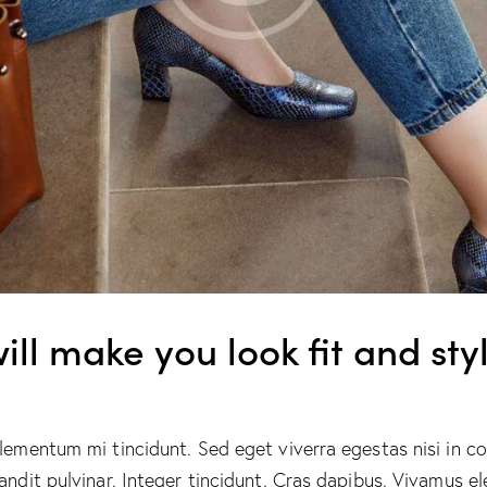
ill make you look fit and sty
elementum mi tincidunt. Sed eget viverra egestas nisi in 
landit pulvinar. Integer tincidunt. Cras dapibus. Vivamus