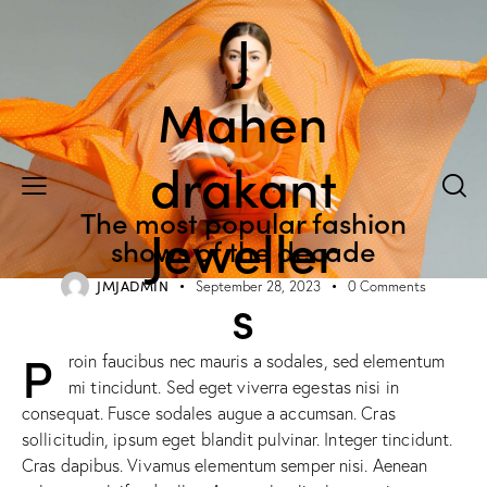
J
Mahen
drakant
STANDARD
The most popular fashion
Jeweller
shows of the decade
JMJADMIN
September 28, 2023
0
Comments
s
P
roin faucibus nec mauris a sodales, sed elementum
mi tincidunt. Sed eget viverra egestas nisi in
consequat. Fusce sodales augue a accumsan. Cras
sollicitudin, ipsum eget blandit pulvinar. Integer tincidunt.
Cras dapibus. Vivamus elementum semper nisi. Aenean