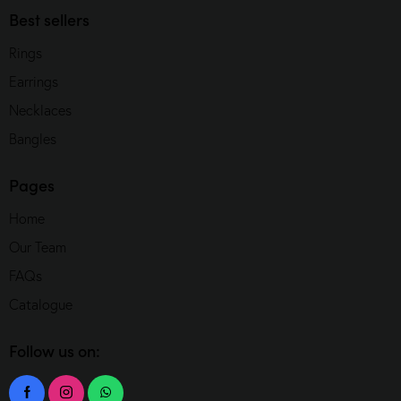
Best sellers
Rings
Earrings
Necklaces
Bangles
Pages
Home
Our Team
FAQs
Catalogue
Follow us on: